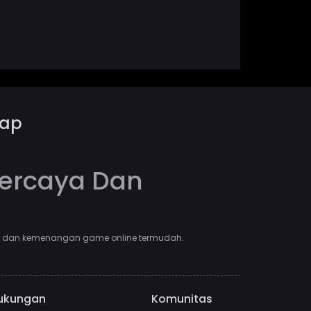
kap
percaya Dan
baik, dan kemenangan game online termudah.
ukungan
Komunitas