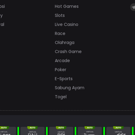
si
Hot Games
ty
Slots
ral
Live Casino
Race
Olahraga
Crash Game
Arcade
Poker
E-Sports
Sabung Ayam
Togel