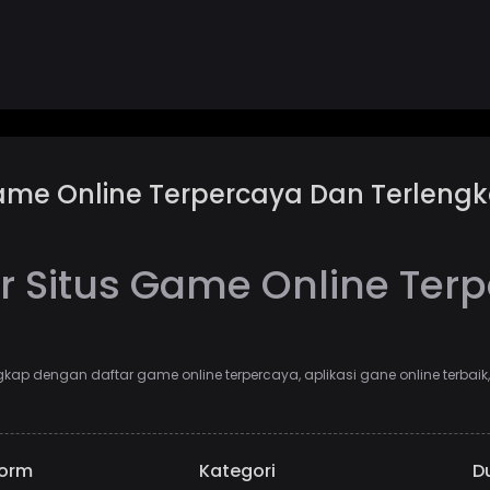
Game Online Terpercaya Dan Terleng
ar Situs Game Online Ter
engkap dengan daftar game online terpercaya, aplikasi gane online ter
form
Kategori
D