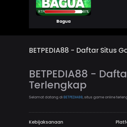
RTP
81%
Bagua
BETPEDIA88 - Daftar Situs 
BETPEDIA88 - Daft
Terlengkap
Selamat datang di
BETPEDIA88
, situs game online terl
Kebijaksanaan
Plat