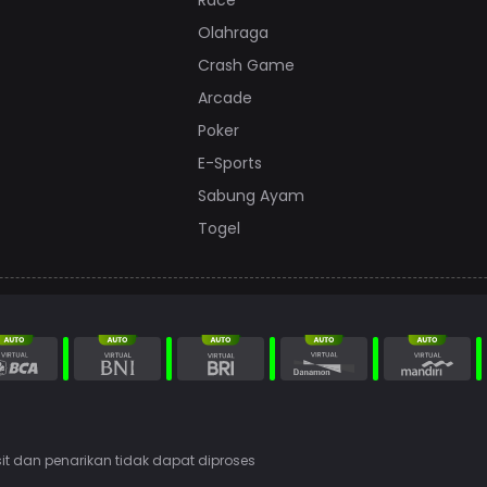
Race
Olahraga
Crash Game
Arcade
Poker
E-Sports
Sabung Ayam
Togel
t dan penarikan tidak dapat diproses