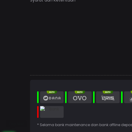
Syarat dan Ketentuan
* Selama bank maintenance dan bank offline deposi