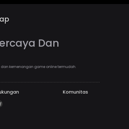
kap
percaya Dan
baik, dan kemenangan game online termudah.
ukungan
Komunitas