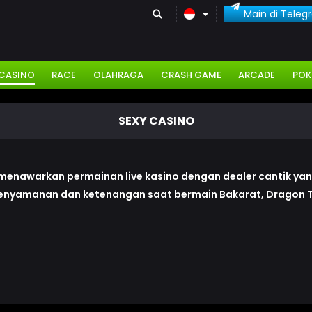
Main di Tele
 CASINO
RACE
OLAHRAGA
CRASH GAME
ARCADE
POK
SEXY CASINO
menawarkan permainan live kasino dengan dealer cantik ya
nyamanan dan ketenangan saat bermain Bakarat, Dragon Tig