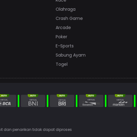
Race
Olahraga
Crash Game
Arcade
Poker
E-Sports
Sabung Ayam
Togel
t dan penarikan tidak dapat diproses