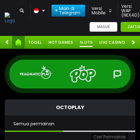
Versi
Main di
Versi
WAP
Telegram
Mobile
(NEX4D)
MASUK
DAFTA
TOGEL
HOT GAMES
SLOTS
LIVE CASINO
RA
OCTOPLAY
Semua permainan