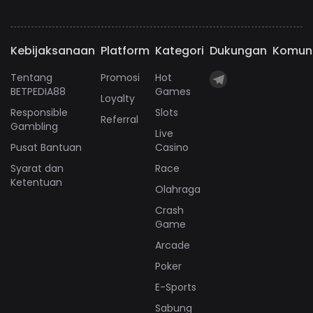
Kebijaksanaan
Platform
Kategori
Dukungan
Komun
Tentang
Promosi
Hot
BETPEDIA88
Games
Loyalty
Responsible
Slots
Referral
Gambling
Live
Pusat Bantuan
Casino
Syarat dan
Race
Ketentuan
Olahraga
Crash
Game
Arcade
Poker
E-Sports
Sabung