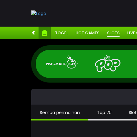
TOGEL
HOT GAMES
SLOTS
LIVE
Semua permainan
Top 20
Slot