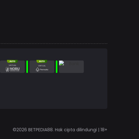
©2026 BETPEDIA88. Hak cipta dilindungi | 18+