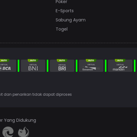
Poker
E-Sports
Sabung Ayam
Togel
t dan penarikan tidak dapat diproses
er Yang Didukung