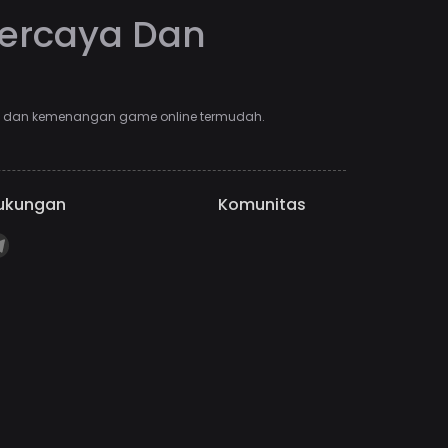
percaya Dan
baik, dan kemenangan game online termudah.
ukungan
Komunitas