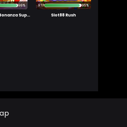
98%
RTP
95%
Slot88 Sweet Bonanza Super Scatter
Slot88 Rush
kap