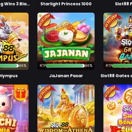
Slot88 Mahjong Wins 3 Black Scatter
Starlight Princess 1000
Slot88 
96%
RTP
96%
RTP
Olympus
JaJanan Pasar