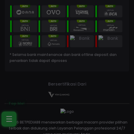
* Selama bank maintenance dan bank offline deposit dan
penarikan tidak dapat diproses
Bersertifikasi Dari
☰
©2026 BETPEDIA88 menawarkan berbagai macam provider pilihan
terbaik dan didukung oleh Layanan Pelanggan profesional 24/7