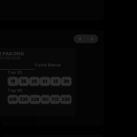
R PAKONG
08/08/2026
Colok Bebas
Top 2D
19
36
25
01
13
30
Top 3D
019
336
225
101
713
230