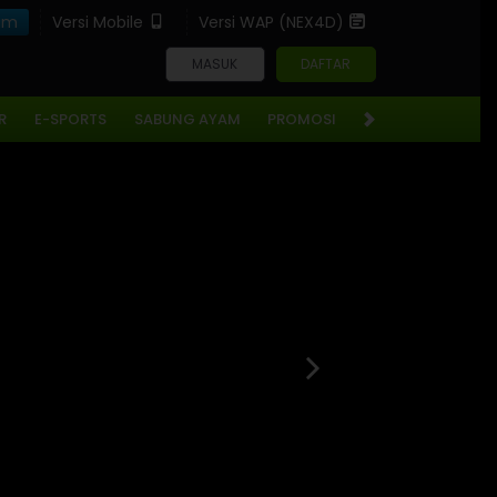
ram
Versi Mobile
Versi WAP (NEX4D)
MASUK
DAFTAR
R
E-SPORTS
SABUNG AYAM
PROMOSI