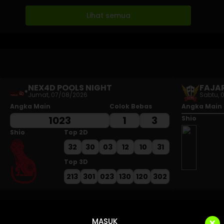
Lihat semua
NEX4D POOLS NIGHT
FAJA
Jumat, 07/08/2026
Sabtu, 
Angka Main
Colok Bebas
Angka Main
1023
1
3
Shio
Shio
Top 2D
32
30
03
12
10
31
Top 3D
213
301
023
130
120
302
×
MASUK