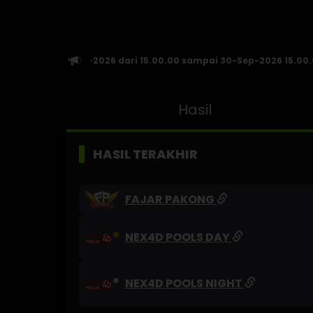
rts pada 30-Jun-2026 dari 15.00.00 sampai 30-Sep-2026 15.00.0
Hasil
HASIL TERAKHIR
FAJAR PAKONG
NEX4D POOLS DAY
NEX4D POOLS NIGHT