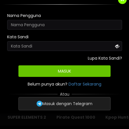
Nama Pengguna
Kata Sandi
Lupa Kata Sandi?
Fortune Garuda 1000
Mochi Mania 1000
Epic Ze
Belum punya akun?
Daftar Sekarang
Atau
Masuk dengan Telegram
0
SUPER ELEMENTS 2
Pirate Quest 1000
Kpop Hunt