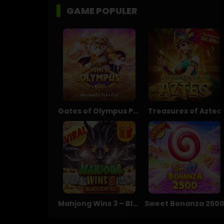
GAME POPULER
Gates of Olympus POP
Treasures of Aztec
Mahjong Wins 3 – Black Scatter
Sweet Bonanza 250