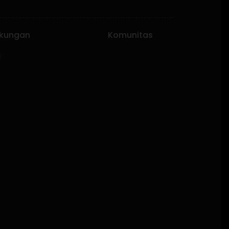
kungan
Komunitas