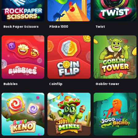
Rock Paper Scissors
Plinko 1000
Twist
Bubbles
Сoinflip
Goblin-tower