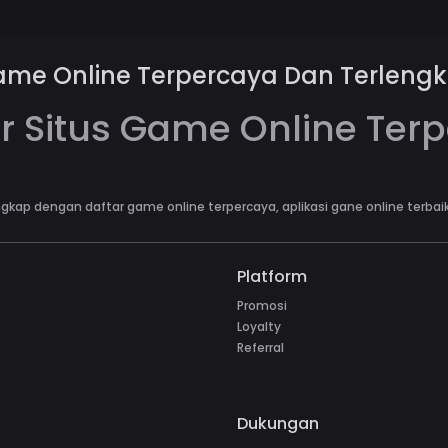
Game Online Terpercaya Dan Terleng
ar Situs Game Online Ter
engkap dengan daftar game online terpercaya, aplikasi gane online ter
Platform
Promosi
Loyalty
Referral
Dukungan