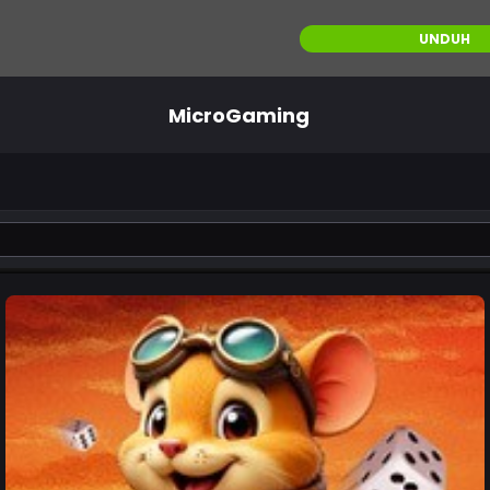
UNDUH
MicroGaming