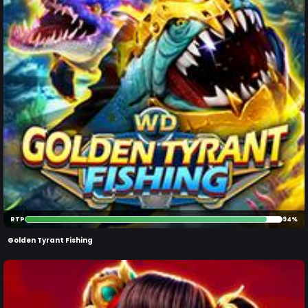
RTP
94%
Golden Tyrant Fishing