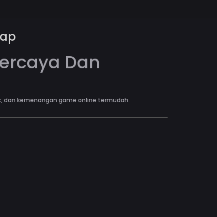
kap
percaya Dan
baik, dan kemenangan game online termudah.