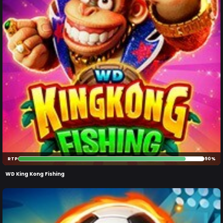
RTP
90%
WD King Kong Fishing