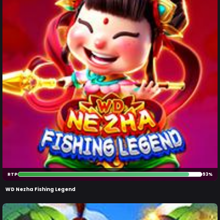
RTP
93%
WD Nezha Fishing Legend