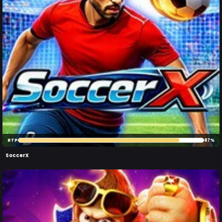
RTP
87%
SoccerX