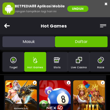
×
BETPEDIA88 Aplikasi Mobile
UNDUH
Jangan tampilkan lagi hari ini
Hot Games
Masuk
Daftar
Togel
Hot Games
Slots
Live Casino
Race
i
i
i