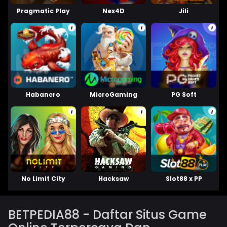
Pragmatic Play
Nex4D
Jili
i
i
i
Habanero
MicroGaming
PG Soft
i
i
i
No Limit City
Hacksaw
Slot88 x PP
BETPEDIA88 - Daftar Situs Game