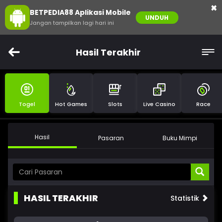
×
BETPEDIA88 Aplikasi Mobile
UNDUH
Jangan tampilkan lagi hari ini
Hasil Terakhir
Togel
Hot Games
Slots
Live Casino
Race
Hasil
Pasaran
Buku Mimpi
HASIL TERAKHIR
Statistik